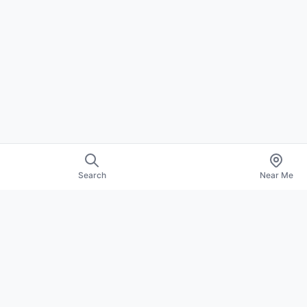
Search
Near Me
About Us