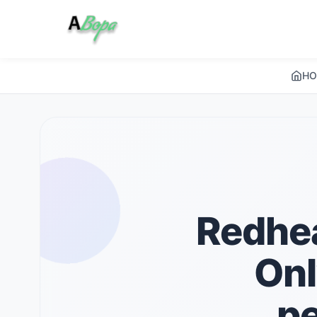
HO
Redhea
Onl
pe