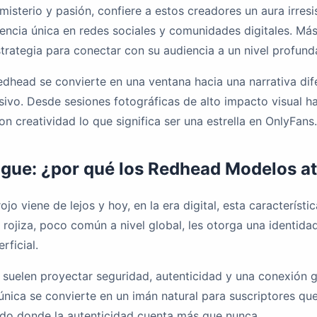
isterio y pasión, confiere a estos creadores un aura irresist
cia única en redes sociales y comunidades digitales. Más 
strategia para conectar con su audiencia a un nivel profun
edhead se convierte en una ventana hacia una narrativa di
sivo. Desde sesiones fotográficas de alto impacto visual ha
 creatividad lo que significa ser una estrella en OnlyFans.
ingue: ¿por qué los Redhead Modelos a
jo viene de lejos y hoy, en la era digital, esta característ
rojiza, poco común a nivel global, les otorga una identidad
rficial.
uelen proyectar seguridad, autenticidad y una conexión g
única se convierte en un imán natural para suscriptores que
ado donde la autenticidad cuenta más que nunca.