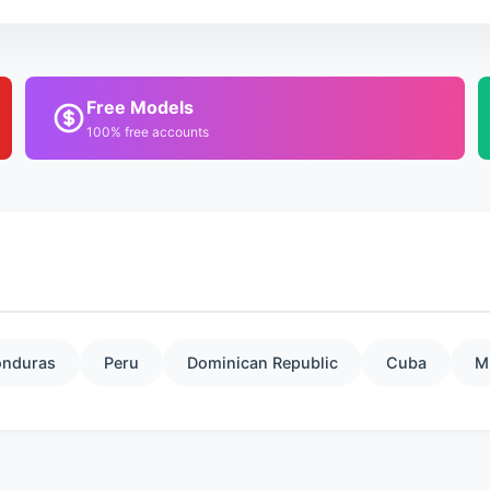
Free Models
100% free accounts
nduras
Peru
Dominican Republic
Cuba
M