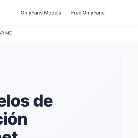
OnlyFans Models
Free OnlyFans
AR ME
elos de
ción
net