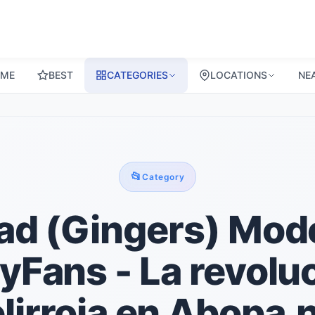
ME
BEST
CATEGORIES
LOCATIONS
NE
📂
Category
d (Gingers) Mod
yFans - La revolu
lirroja en Abopa.