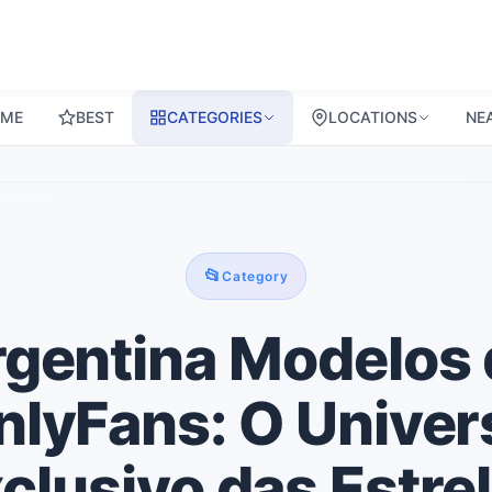
ME
BEST
CATEGORIES
LOCATIONS
NE
📂
Category
gentina Modelos
nlyFans: O Univer
clusivo das Estre