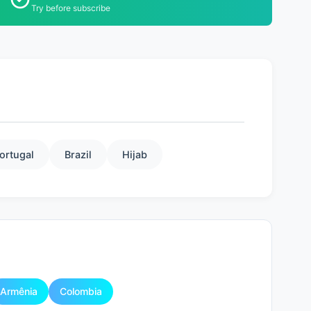
Try before subscribe
ortugal
Brazil
Hijab
Armênia
Colombia