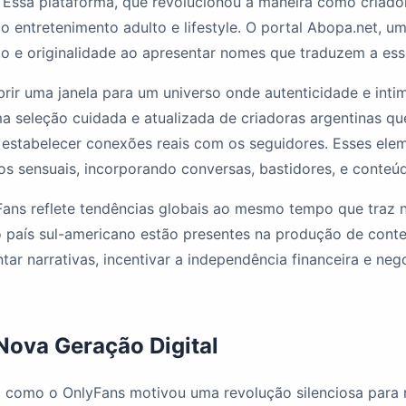
. Essa plataforma, que revolucionou a maneira como criad
o entretenimento adulto e lifestyle. O portal Abopa.net, u
o e originalidade ao apresentar nomes que traduzem a essên
brir uma janela para um universo onde autenticidade e in
ma seleção cuidada e atualizada de criadoras argentinas q
 estabelecer conexões reais com os seguidores. Esses el
tos sensuais, incorporando conversas, bastidores, e conteú
s reflete tendências globais ao mesmo tempo que traz nua
o país sul-americano estão presentes na produção de cont
r narrativas, incentivar a independência financeira e nego
Nova Geração Digital
a como o OnlyFans motivou uma revolução silenciosa para