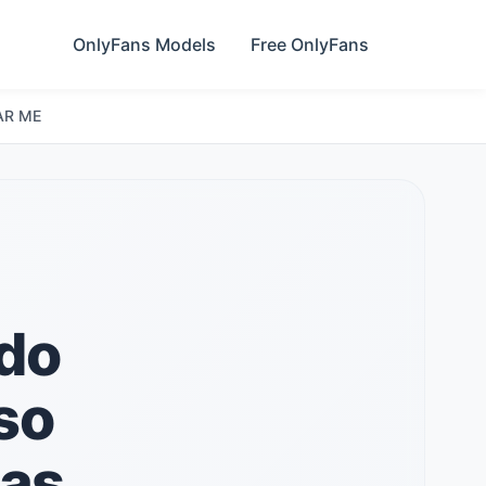
OnlyFans Models
Free OnlyFans
AR ME
 do
so
las