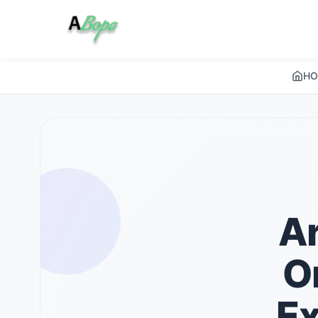
HO
Ar
O
Ex