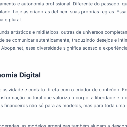
mento e autonomia profissional. Diferente do passado, qu
olado, hoje as criadoras definem suas próprias regras. Es
 e plural.
ds artísticos e midiáticos, outras de universos completa
de se comunicar autenticamente, traduzindo desejos e in
bopa.net, essa diversidade significa acesso a experiênci
nomia Digital
clusividade e contato direta com o criador de conteúdo. En
sformação cultural que valoriza o corpo, a liberdade e o 
os financeiros não só para as modelos, mas para toda uma c
oderadas, as modelos argentinas também ajudam a desconst