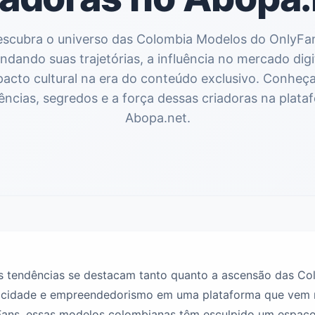
scubra o universo das Colombia Modelos do OnlyFa
ndando suas trajetórias, a influência no mercado digit
pacto cultural na era do conteúdo exclusivo. Conheça
ências, segredos e a força dessas criadoras na plata
Abopa.net.
as tendências se destacam tanto quanto a ascensão das C
icidade e empreendedorismo em uma plataforma que vem re
Fans, essas modelos colombianas têm esculpido um espaço v