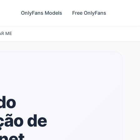
OnlyFans Models
Free OnlyFans
AR ME
do
ção de
net