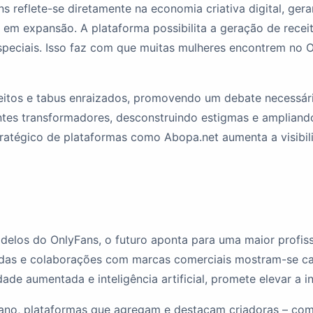
reflete-se diretamente na economia criativa digital, geran
 expansão. A plataforma possibilita a geração de receit
peciais. Isso faz com que muitas mulheres encontrem no On
eitos e tabus enraizados, promovendo um debate necessári
tes transformadores, desconstruindo estigmas e amplia
tratégico de plataformas como Abopa.net aumenta a visibi
los do OnlyFans, o futuro aponta para uma maior profissi
adas e colaborações com marcas comerciais mostram-se ca
ade aumentada e inteligência artificial, promete elevar a i
ricano, plataformas que agregam e destacam criadoras – c