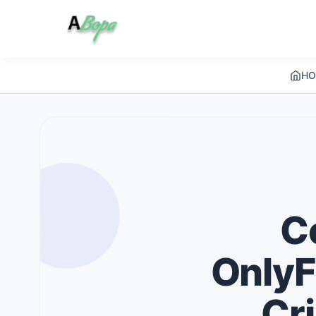
HO
C
OnlyF
Cr