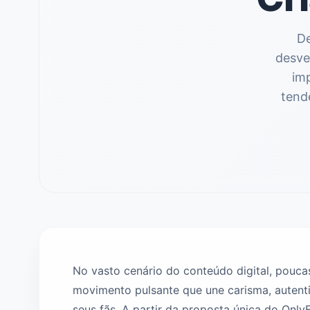
De
desve
im
tend
No vasto cenário do conteúdo digital, pouc
movimento pulsante que une carisma, autent
seus fãs. A partir da proposta única do Only