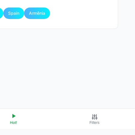
Spain
Armênia
Hot!
Filters
Terms of Service