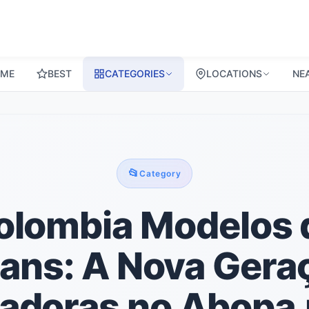
ME
BEST
CATEGORIES
LOCATIONS
NE
📂
Category
olombia Modelos 
ans: A Nova Gera
iadoras no Abopa.