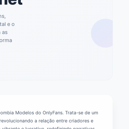
ns,
al e o
 as
forma
olombia Modelos do OnlyFans. Trata-se de um
volucionando a relação entre criadores e
ibrante e lucrativo, redefinindo narrativas